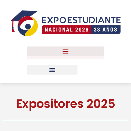
Registro para aprendices Sena
Expositores 2025